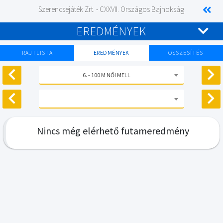
Szerencsejáték Zrt. - CXXVII. Országos Bajnokság
EREDMÉNYEK
RAJTLISTA
EREDMÉNYEK
ÖSSZESÍTÉS
6. - 100 M NŐI MELL
Nincs még elérhető futameredmény