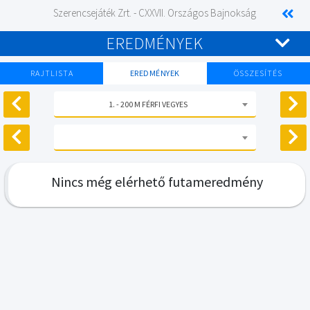
Szerencsejáték Zrt. - CXXVII. Országos Bajnokság
EREDMÉNYEK
RAJTLISTA
EREDMÉNYEK
ÖSSZESÍTÉS
1. - 200 M FÉRFI VEGYES
Nincs még elérhető futameredmény