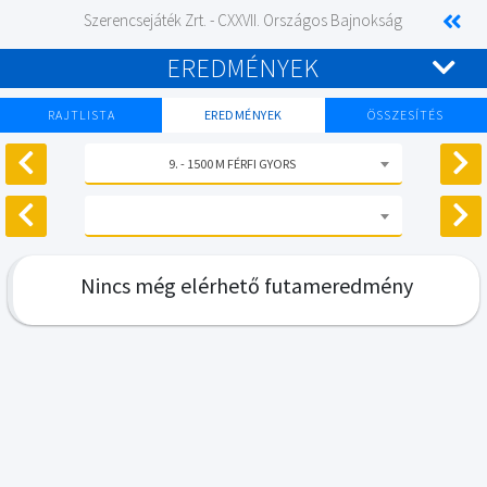
Szerencsejáték Zrt. - CXXVII. Országos Bajnokság
EREDMÉNYEK
RAJTLISTA
EREDMÉNYEK
ÖSSZESÍTÉS
9. - 1500 M FÉRFI GYORS
Nincs még elérhető futameredmény