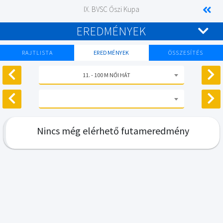
IX. BVSC Őszi Kupa
EREDMÉNYEK
RAJTLISTA
EREDMÉNYEK
ÖSSZESÍTÉS
11. - 100 M NŐI HÁT
Nincs még elérhető futameredmény