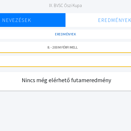
IX. BVSC Őszi Kupa
NEVEZÉSEK
EREDMÉNYE
EREDMÉNYEK
8. - 200 M FÉRFI MELL
Nincs még elérhető futameredmény