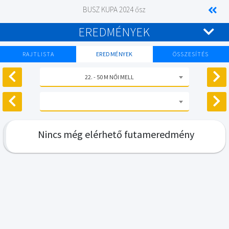
BUSZ KUPA 2024 ősz
EREDMÉNYEK
RAJTLISTA
EREDMÉNYEK
ÖSSZESÍTÉS
22. - 50 M NŐI MELL
Nincs még elérhető futameredmény