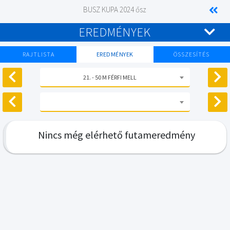
BUSZ KUPA 2024 ősz
EREDMÉNYEK
RAJTLISTA
EREDMÉNYEK
ÖSSZESÍTÉS
21. - 50 M FÉRFI MELL
Nincs még elérhető futameredmény