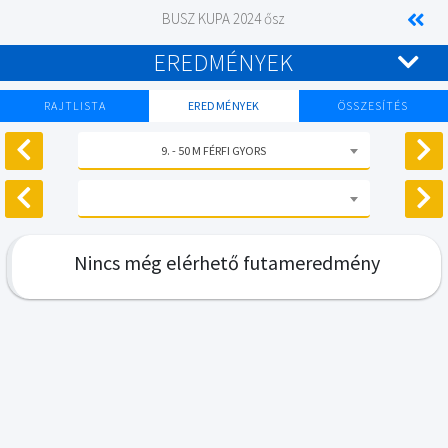
BUSZ KUPA 2024 ősz
EREDMÉNYEK
RAJTLISTA
EREDMÉNYEK
ÖSSZESÍTÉS
9. - 50 M FÉRFI GYORS
Nincs még elérhető futameredmény