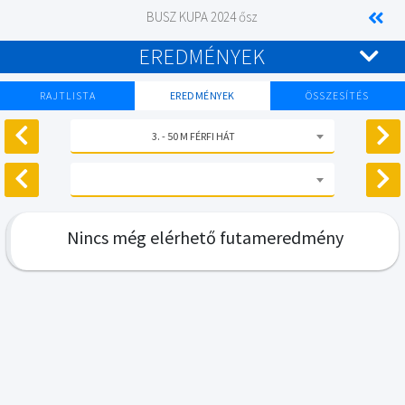
BUSZ KUPA 2024 ősz
EREDMÉNYEK
RAJTLISTA
EREDMÉNYEK
ÖSSZESÍTÉS
3. - 50 M FÉRFI HÁT
Nincs még elérhető futameredmény