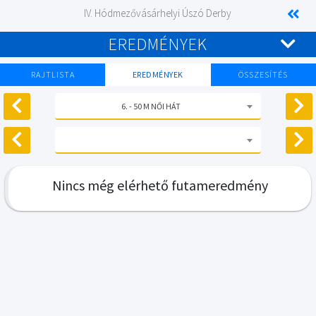
IV. Hódmezővásárhelyi Úszó Derby
EREDMÉNYEK
RAJTLISTA
EREDMÉNYEK
ÖSSZESÍTÉS
6. - 50 M NŐI HÁT
Nincs még elérhető futameredmény