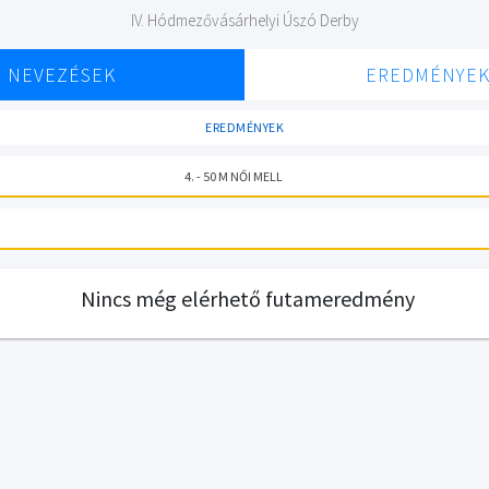
IV. Hódmezővásárhelyi Úszó Derby
NEVEZÉSEK
EREDMÉNYE
EREDMÉNYEK
4. - 50 M NŐI MELL
Nincs még elérhető futameredmény