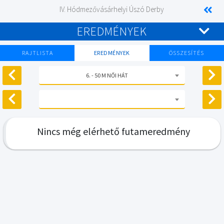
IV. Hódmezővásárhelyi Úszó Derby
EREDMÉNYEK
RAJTLISTA
EREDMÉNYEK
ÖSSZESÍTÉS
6. - 50 M NŐI HÁT
Nincs még elérhető futameredmény