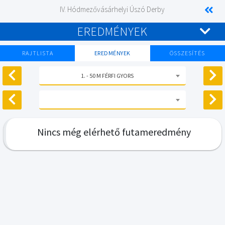
IV. Hódmezővásárhelyi Úszó Derby
EREDMÉNYEK
RAJTLISTA
EREDMÉNYEK
ÖSSZESÍTÉS
1. - 50 M FÉRFI GYORS
Nincs még elérhető futameredmény