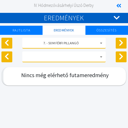
IV. Hódmezővásárhelyi Úszó Derby
EREDMÉNYEK
RAJTLISTA
EREDMÉNYEK
ÖSSZESÍTÉS
7. - 50 M FÉRFI PILLANGÓ
Nincs még elérhető futameredmény