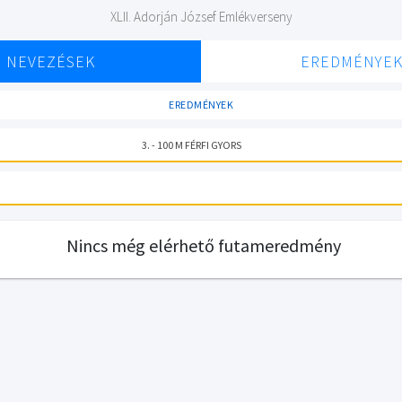
XLII. Adorján József Emlékverseny
NEVEZÉSEK
EREDMÉNYE
EREDMÉNYEK
3. - 100 M FÉRFI GYORS
Nincs még elérhető futameredmény