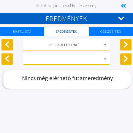
XLII. Adorján József Emlékverseny
EREDMÉNYEK
RAJTLISTA
EREDMÉNYEK
ÖSSZESÍTÉS
13. - 100 M FÉRFI HÁT
Nincs még elérhető futameredmény