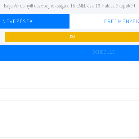
Baja Város nyílt úszóbajnoksága a 15. EMEL és a 19. Halászlé kupákért
NEVEZÉSEK
EREDMÉNYE
D1
SCHEDULE