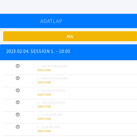
ADATLAP
ALL
2023.02.04. SESSION 1. - 10:00
1. - 200 M FÉRFI GYORS
IDŐFUTAM
2. - 200 M FÉRFI GYORS
IDŐFUTAM
3. - 200 M NŐI GYORS
IDŐFUTAM
4. - 200 M NŐI GYORS
IDŐFUTAM
5. - 50 M FÉRFI HÁT
IDŐFUTAM
6. - 50 M NŐI HÁT
IDŐFUTAM