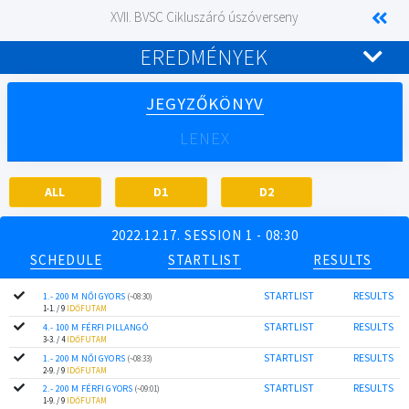
XVII. BVSC Cikluszáró úszóverseny
EREDMÉNYEK
JEGYZŐKÖNYV
LENEX
ALL
D1
D2
2022.12.17. SESSION 1 - 08:30
SCHEDULE
STARTLIST
RESULTS
STARTLIST
RESULTS
1.- 200 M NŐI GYORS
(~08:30)
1-1. / 9
IDŐFUTAM
STARTLIST
RESULTS
4.- 100 M FÉRFI PILLANGÓ
3-3. / 4
IDŐFUTAM
STARTLIST
RESULTS
1.- 200 M NŐI GYORS
(~08:33)
2-9. / 9
IDŐFUTAM
STARTLIST
RESULTS
2.- 200 M FÉRFI GYORS
(~09:01)
1-9. / 9
IDŐFUTAM