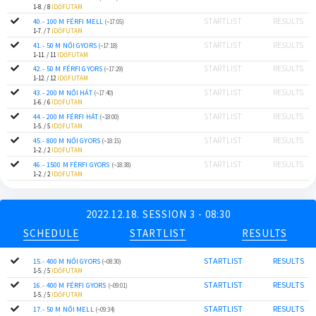
1-8. / 8
IDŐFUTAM
STARTLIST
RESULTS
40.- 100 M FÉRFI MELL
(~17:05)
1-7. / 7
IDŐFUTAM
STARTLIST
RESULTS
41.- 50 M NŐI GYORS
(~17:18)
1-11. / 11
IDŐFUTAM
STARTLIST
RESULTS
42.- 50 M FÉRFI GYORS
(~17:29)
1-12. / 12
IDŐFUTAM
STARTLIST
RESULTS
43.- 200 M NŐI HÁT
(~17:40)
1-6. / 6
IDŐFUTAM
STARTLIST
RESULTS
44.- 200 M FÉRFI HÁT
(~18:00)
1-5. / 5
IDŐFUTAM
STARTLIST
RESULTS
45.- 800 M NŐI GYORS
(~18:15)
1-2. / 2
IDŐFUTAM
STARTLIST
RESULTS
46.- 1500 M FÉRFI GYORS
(~18:38)
1-2. / 2
IDŐFUTAM
2022.12.18. SESSION 3 - 08:30
SCHEDULE
STARTLIST
RESULTS
STARTLIST
RESULTS
15.- 400 M NŐI GYORS
(~08:30)
1-5. / 5
IDŐFUTAM
STARTLIST
RESULTS
16.- 400 M FÉRFI GYORS
(~09:01)
1-5. / 5
IDŐFUTAM
STARTLIST
RESULTS
17.- 50 M NŐI MELL
(~09:34)