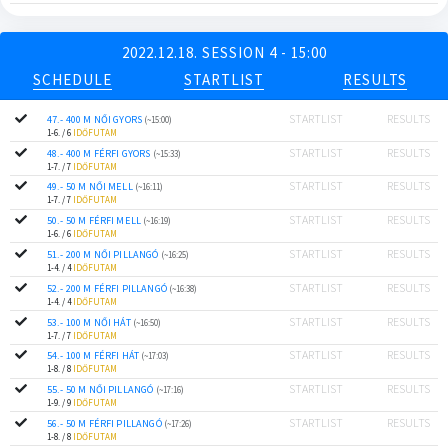
2022.12.18. SESSION 4 - 15:00
SCHEDULE
STARTLIST
RESULTS
STARTLIST
RESULTS
47.- 400 M NŐI GYORS
(~15:00)
1-6. / 6
IDŐFUTAM
STARTLIST
RESULTS
48.- 400 M FÉRFI GYORS
(~15:33)
1-7. / 7
IDŐFUTAM
STARTLIST
RESULTS
49.- 50 M NŐI MELL
(~16:11)
1-7. / 7
IDŐFUTAM
STARTLIST
RESULTS
50.- 50 M FÉRFI MELL
(~16:19)
1-6. / 6
IDŐFUTAM
STARTLIST
RESULTS
51.- 200 M NŐI PILLANGÓ
(~16:25)
1-4. / 4
IDŐFUTAM
STARTLIST
RESULTS
52.- 200 M FÉRFI PILLANGÓ
(~16:38)
1-4. / 4
IDŐFUTAM
STARTLIST
RESULTS
53.- 100 M NŐI HÁT
(~16:50)
1-7. / 7
IDŐFUTAM
STARTLIST
RESULTS
54.- 100 M FÉRFI HÁT
(~17:03)
1-8. / 8
IDŐFUTAM
STARTLIST
RESULTS
55.- 50 M NŐI PILLANGÓ
(~17:16)
1-9. / 9
IDŐFUTAM
STARTLIST
RESULTS
56.- 50 M FÉRFI PILLANGÓ
(~17:26)
1-8. / 8
IDŐFUTAM