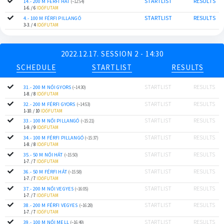
STARTLIST
RESULTS
14.- 200 M FÉRFI HÁT
(~12:54)
1-6. / 6
IDŐFUTAM
STARTLIST
RESULTS
4.- 100 M FÉRFI PILLANGÓ
3-3. / 4
IDŐFUTAM
2022.12.17. SESSION 2 - 14:30
SCHEDULE
STARTLIST
RESULTS
STARTLIST
RESULTS
31.- 200 M NŐI GYORS
(~14:30)
1-8. / 8
IDŐFUTAM
STARTLIST
RESULTS
32.- 200 M FÉRFI GYORS
(~14:53)
1-10. / 10
IDŐFUTAM
STARTLIST
RESULTS
33.- 100 M NŐI PILLANGÓ
(~15:21)
1-9. / 9
IDŐFUTAM
STARTLIST
RESULTS
34.- 100 M FÉRFI PILLANGÓ
(~15:37)
1-8. / 8
IDŐFUTAM
STARTLIST
RESULTS
35.- 50 M NŐI HÁT
(~15:50)
1-7. / 7
IDŐFUTAM
STARTLIST
RESULTS
36.- 50 M FÉRFI HÁT
(~15:58)
1-7. / 7
IDŐFUTAM
STARTLIST
RESULTS
37.- 200 M NŐI VEGYES
(~16:05)
1-7. / 7
IDŐFUTAM
STARTLIST
RESULTS
38.- 200 M FÉRFI VEGYES
(~16:28)
1-7. / 7
IDŐFUTAM
STARTLIST
RESULTS
39.- 100 M NŐI MELL
(~16:49)