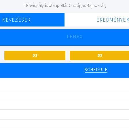
I. Rövidpályás Utánpótlás Országos Bajnokság
NEVEZÉSEK
EREDMÉNYE
LENEX
D2
D3
SCHEDULE