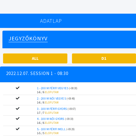
ADATLAP
JEGYZŐKÖNYV
ALL
D1
2022.12.07. SESSION 1 - 08:30
1.- 200 M FÉRFI VEGYES
(~08:30)
1-6. / 6
ELŐFUTAM
2.- 200 M NŐI VEGYES
(~08:48)
1-6. / 6
ELŐFUTAM
3.- 100 M FÉRFI GYORS
(~09:07)
1-7. / 7
ELŐFUTAM
4.- 100 M NŐI GYORS
(~09:19)
1-6. / 6
ELŐFUTAM
5.- 100 M FÉRFI MELL
(~09:29)
1-5. / 5
ELŐFUTAM