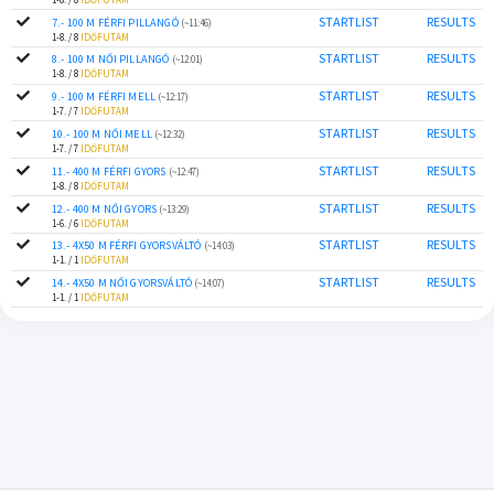
STARTLIST
RESULTS
7.- 100 M FÉRFI PILLANGÓ
(~11:46)
1-8. / 8
IDŐFUTAM
STARTLIST
RESULTS
8.- 100 M NŐI PILLANGÓ
(~12:01)
1-8. / 8
IDŐFUTAM
STARTLIST
RESULTS
9.- 100 M FÉRFI MELL
(~12:17)
1-7. / 7
IDŐFUTAM
STARTLIST
RESULTS
10.- 100 M NŐI MELL
(~12:32)
1-7. / 7
IDŐFUTAM
STARTLIST
RESULTS
11.- 400 M FÉRFI GYORS
(~12:47)
1-8. / 8
IDŐFUTAM
STARTLIST
RESULTS
12.- 400 M NŐI GYORS
(~13:29)
1-6. / 6
IDŐFUTAM
STARTLIST
RESULTS
13.- 4X50 M FÉRFI GYORSVÁLTÓ
(~14:03)
1-1. / 1
IDŐFUTAM
STARTLIST
RESULTS
14.- 4X50 M NŐI GYORSVÁLTÓ
(~14:07)
1-1. / 1
IDŐFUTAM