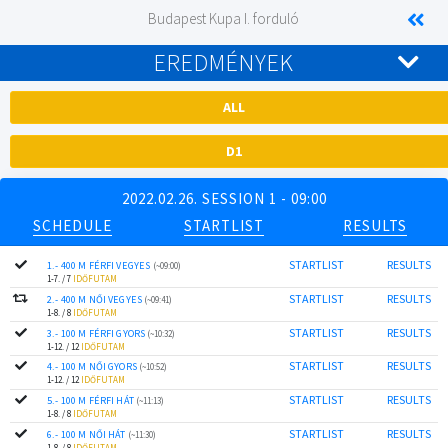
Budapest Kupa I. forduló
EREDMÉNYEK
ALL
D1
2022.02.26. SESSION 1 - 09:00
SCHEDULE
STARTLIST
RESULTS
STARTLIST
RESULTS
1.- 400 M FÉRFI VEGYES
(~09:00)
1-7. / 7
IDŐFUTAM
STARTLIST
RESULTS
2.- 400 M NŐI VEGYES
(~09:41)
1-8. / 8
IDŐFUTAM
STARTLIST
RESULTS
3.- 100 M FÉRFI GYORS
(~10:32)
1-12. / 12
IDŐFUTAM
STARTLIST
RESULTS
4.- 100 M NŐI GYORS
(~10:52)
1-12. / 12
IDŐFUTAM
STARTLIST
RESULTS
5.- 100 M FÉRFI HÁT
(~11:13)
1-8. / 8
IDŐFUTAM
STARTLIST
RESULTS
6.- 100 M NŐI HÁT
(~11:30)
1-8. / 8
IDŐFUTAM