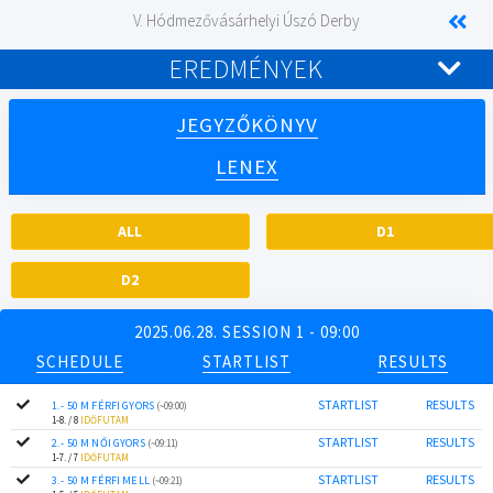
V. Hódmezővásárhelyi Úszó Derby
EREDMÉNYEK
JEGYZŐKÖNYV
LENEX
ALL
D1
D2
2025.06.28. SESSION 1 - 09:00
SCHEDULE
STARTLIST
RESULTS
STARTLIST
RESULTS
1.- 50 M FÉRFI GYORS
(~09:00)
1-8. / 8
IDŐFUTAM
STARTLIST
RESULTS
2.- 50 M NŐI GYORS
(~09:11)
1-7. / 7
IDŐFUTAM
STARTLIST
RESULTS
3.- 50 M FÉRFI MELL
(~09:21)