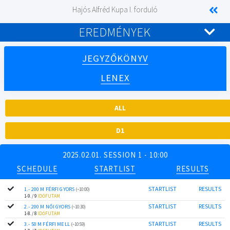
Hajós Alfréd Kupa I. forduló
EREDMÉNYEK
JEGYZŐKÖNYV
LENEX
ALL
D1
2025.02.01. SESSION 1 - 10:00
SCHEDULE
STARTLIST
RESULTS
STARTLIST
RESULTS
1.- 200 M FÉRFI GYORS
(~10:00)
1-9. / 9
IDŐFUTAM
STARTLIST
RESULTS
2.- 200 M NŐI GYORS
(~10:30)
1-8. / 8
IDŐFUTAM
STARTLIST
RESULTS
3.- 50 M FÉRFI MELL
(~10:59)