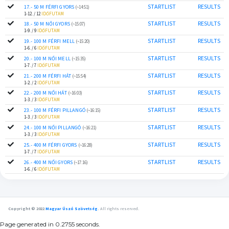
STARTLIST
RESULTS
17.- 50 M FÉRFI GYORS
(~14:51)
1-12. / 12
IDŐFUTAM
STARTLIST
RESULTS
18.- 50 M NŐI GYORS
(~15:07)
1-9. / 9
IDŐFUTAM
STARTLIST
RESULTS
19.- 100 M FÉRFI MELL
(~15:20)
1-6. / 6
IDŐFUTAM
STARTLIST
RESULTS
20.- 100 M NŐI MELL
(~15:35)
1-7. / 7
IDŐFUTAM
STARTLIST
RESULTS
21.- 200 M FÉRFI HÁT
(~15:54)
1-2. / 2
IDŐFUTAM
STARTLIST
RESULTS
22.- 200 M NŐI HÁT
(~16:03)
1-3. / 3
IDŐFUTAM
STARTLIST
RESULTS
23.- 100 M FÉRFI PILLANGÓ
(~16:15)
1-3. / 3
IDŐFUTAM
STARTLIST
RESULTS
24.- 100 M NŐI PILLANGÓ
(~16:21)
1-3. / 3
IDŐFUTAM
STARTLIST
RESULTS
25.- 400 M FÉRFI GYORS
(~16:28)
1-7. / 7
IDŐFUTAM
STARTLIST
RESULTS
26.- 400 M NŐI GYORS
(~17:16)
1-6. / 6
IDŐFUTAM
Copyright © 2022
Magyar Úszó Szövetség
.
All rights reserved.
Page generated in 0.2755 seconds.