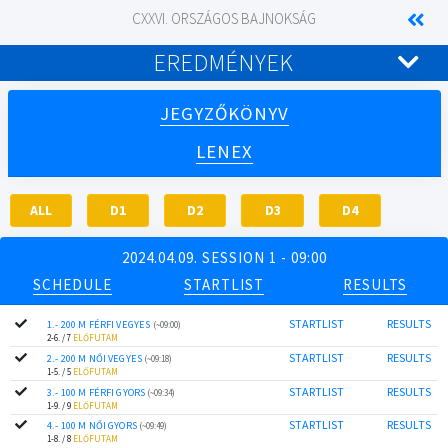
CXXVI. ORSZÁGOS BAJNOKSÁG
EREDMÉNYEK
JEGYZŐKÖNYV
LENEX
ALL
D1
D2
D3
D4
2024.04.09. SESSION 1 - 09:00
SCHEDULE
STARTLIST
RESULTS
STARTLIST
RESULTS
1.- 200 M FÉRFI VEGYES
(~09:00)
2-6. / 7
ELŐFUTAM
STARTLIST
RESULTS
2.- 200 M NŐI VEGYES
(~09:18)
1-5. / 5
ELŐFUTAM
STARTLIST
RESULTS
3.- 100 M FÉRFI GYORS
(~09:34)
1-9. / 9
ELŐFUTAM
STARTLIST
RESULTS
4.- 100 M NŐI GYORS
(~09:49)
1-8. / 8
ELŐFUTAM