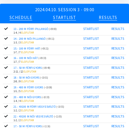
2024.04.10. SESSION 3 - 09:00
SCHEDULE
STARTLIST
RESULTS
STARTLIST
RESULTS
13.- 200 M FÉRFI PILLANGÓ
(~09:00)
1-4. / 4
ELŐFUTAM
STARTLIST
RESULTS
14.- 200 M NŐI PILLANGÓ
(~09:11)
1-3. / 3
ELŐFUTAM
STARTLIST
RESULTS
15.- 100 M FÉRFI HÁT
(~09:21)
1-7. / 7
ELŐFUTAM
STARTLIST
RESULTS
16.- 100 M NŐI HÁT
(~09:33)
1-7. / 7
ELŐFUTAM
STARTLIST
RESULTS
17.- 50 M FÉRFI GYORS
(~09:49)
2-11. / 12
ELŐFUTAM
STARTLIST
RESULTS
18.- 50 M NŐI GYORS
(~10:01)
2-8. / 9
ELŐFUTAM
STARTLIST
RESULTS
19.- 400 M FÉRFI GYORS
(~10:08)
1-5. / 5
ELŐFUTAM
STARTLIST
RESULTS
20.- 400 M NŐI GYORS
(~10:33)
1-4. / 4
ELŐFUTAM
STARTLIST
RESULTS
21.- 4X100 M FÉRFI VEGYESVÁLTÓ
(~10:55)
1-2. / 2
ELŐFUTAM
STARTLIST
RESULTS
22.- 4X100 M NŐI VEGYESVÁLTÓ
(~11:05)
1-2. / 2
ELŐFUTAM
STARTLIST
RESULTS
17.- 50 M FÉRFI GYORS
(~11:16)