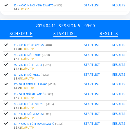
STARTLIST
RESULTS
22.- 4X100 M NŐI VEGYESVÁLTÓ
(~18:28)
1-1. / 1
DÖNTŐ
2024.04.11. SESSION 5 - 09:00
SCHEDULE
STARTLIST
RESULTS
STARTLIST
RESULTS
23.- 200 M FÉRFI GYORS
(~09:00)
1-8. / 8
ELŐFUTAM
STARTLIST
RESULTS
24.- 200 M NŐI GYORS
(~09:21)
1-7. / 7
ELŐFUTAM
STARTLIST
RESULTS
25.- 200 M FÉRFI MELL
(~09:41)
1-4. / 4
ELŐFUTAM
STARTLIST
RESULTS
26.- 200 M NŐI MELL
(~09:55)
1-5. / 5
ELŐFUTAM
STARTLIST
RESULTS
27.- 50 M FÉRFI PILLANGÓ
(~10:13)
1-9. / 9
ELŐFUTAM
STARTLIST
RESULTS
28.- 50 M NŐI PILLANGÓ
(~10:23)
1-7. / 7
ELŐFUTAM
STARTLIST
RESULTS
29.- 400 M FÉRFI VEGYES
(~10:32)
1-4. / 4
ELŐFUTAM
STARTLIST
RESULTS
30.- 400 M NŐI VEGYES
(~10:54)
1-2. / 2
ELŐFUTAM
STARTLIST
RESULTS
31.- 4X100 M FÉRFI GYORSVÁLTÓ
(~11:06)
1-2. / 2
ELŐFUTAM