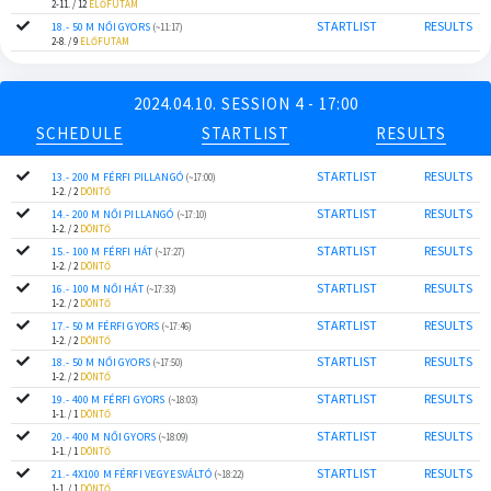
2-11. / 12
ELŐFUTAM
STARTLIST
RESULTS
18.- 50 M NŐI GYORS
(~11:17)
2-8. / 9
ELŐFUTAM
2024.04.10. SESSION 4 - 17:00
SCHEDULE
STARTLIST
RESULTS
STARTLIST
RESULTS
13.- 200 M FÉRFI PILLANGÓ
(~17:00)
1-2. / 2
DÖNTŐ
STARTLIST
RESULTS
14.- 200 M NŐI PILLANGÓ
(~17:10)
1-2. / 2
DÖNTŐ
STARTLIST
RESULTS
15.- 100 M FÉRFI HÁT
(~17:27)
1-2. / 2
DÖNTŐ
STARTLIST
RESULTS
16.- 100 M NŐI HÁT
(~17:33)
1-2. / 2
DÖNTŐ
STARTLIST
RESULTS
17.- 50 M FÉRFI GYORS
(~17:46)
1-2. / 2
DÖNTŐ
STARTLIST
RESULTS
18.- 50 M NŐI GYORS
(~17:50)
1-2. / 2
DÖNTŐ
STARTLIST
RESULTS
19.- 400 M FÉRFI GYORS
(~18:03)
1-1. / 1
DÖNTŐ
STARTLIST
RESULTS
20.- 400 M NŐI GYORS
(~18:09)
1-1. / 1
DÖNTŐ
STARTLIST
RESULTS
21.- 4X100 M FÉRFI VEGYESVÁLTÓ
(~18:22)
1-1. / 1
DÖNTŐ