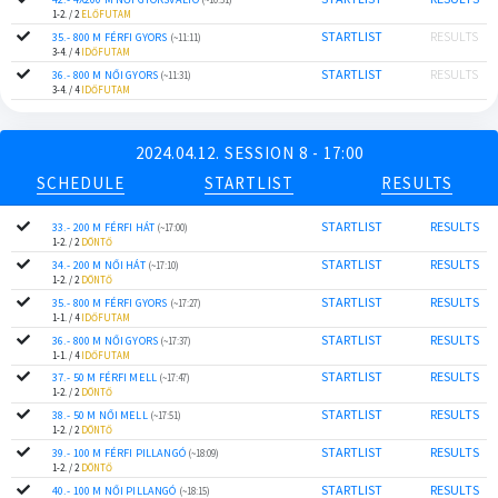
1-2. / 2
ELŐFUTAM
STARTLIST
RESULTS
35.- 800 M FÉRFI GYORS
(~11:11)
3-4. / 4
IDŐFUTAM
STARTLIST
RESULTS
36.- 800 M NŐI GYORS
(~11:31)
3-4. / 4
IDŐFUTAM
2024.04.12. SESSION 8 - 17:00
SCHEDULE
STARTLIST
RESULTS
STARTLIST
RESULTS
33.- 200 M FÉRFI HÁT
(~17:00)
1-2. / 2
DÖNTŐ
STARTLIST
RESULTS
34.- 200 M NŐI HÁT
(~17:10)
1-2. / 2
DÖNTŐ
STARTLIST
RESULTS
35.- 800 M FÉRFI GYORS
(~17:27)
1-1. / 4
IDŐFUTAM
STARTLIST
RESULTS
36.- 800 M NŐI GYORS
(~17:37)
1-1. / 4
IDŐFUTAM
STARTLIST
RESULTS
37.- 50 M FÉRFI MELL
(~17:47)
1-2. / 2
DÖNTŐ
STARTLIST
RESULTS
38.- 50 M NŐI MELL
(~17:51)
1-2. / 2
DÖNTŐ
STARTLIST
RESULTS
39.- 100 M FÉRFI PILLANGÓ
(~18:09)
1-2. / 2
DÖNTŐ
STARTLIST
RESULTS
40.- 100 M NŐI PILLANGÓ
(~18:15)