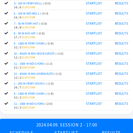
STARTLIST
RESULTS
5.- 100 M FÉRFI MELL
(~10:03)
1-6. / 6
ELŐFUTAM
STARTLIST
RESULTS
6.- 100 M NŐI MELL
(~10:14)
1-6. / 6
ELŐFUTAM
STARTLIST
RESULTS
7.- 50 M FÉRFI HÁT
(~10:26)
1-8. / 8
ELŐFUTAM
STARTLIST
RESULTS
8.- 50 M NŐI HÁT
(~10:36)
1-7. / 7
ELŐFUTAM
STARTLIST
RESULTS
9.- 1500 M FÉRFI GYORS
(~10:45)
2-2. / 3
IDŐFUTAM
STARTLIST
RESULTS
10.- 4X100 M MIX VEGYESVÁLTÓ
(~11:02)
1-2. / 2
ELŐFUTAM
STARTLIST
RESULTS
11.- 1500 M NŐI GYORS
(~11:13)
2-2. / 3
IDŐFUTAM
STARTLIST
RESULTS
12.- 4X100 M MIX GYORSVÁLTÓ
(~11:32)
1-2. / 2
ELŐFUTAM
STARTLIST
RESULTS
1.- 200 M FÉRFI VEGYES
(~11:42)
2-6. / 7
ELŐFUTAM
STARTLIST
RESULTS
9.- 1500 M FÉRFI GYORS
(~11:45)
3-3. / 3
IDŐFUTAM
STARTLIST
RESULTS
11.- 1500 M NŐI GYORS
(~12:03)
3-3. / 3
IDŐFUTAM
2024.04.09. SESSION 2 - 17:00
SCHEDULE
STARTLIST
RESULTS