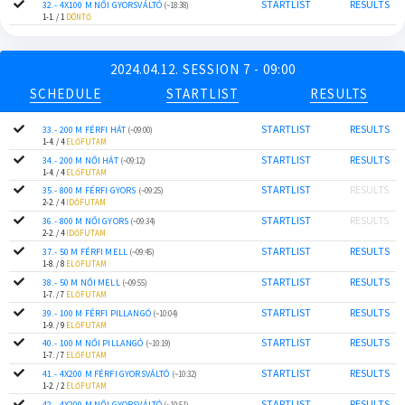
STARTLIST
RESULTS
32.- 4X100 M NŐI GYORSVÁLTÓ
(~18:38)
1-1. / 1
DÖNTŐ
2024.04.12. SESSION 7 - 09:00
SCHEDULE
STARTLIST
RESULTS
STARTLIST
RESULTS
33.- 200 M FÉRFI HÁT
(~09:00)
1-4. / 4
ELŐFUTAM
STARTLIST
RESULTS
34.- 200 M NŐI HÁT
(~09:12)
1-4. / 4
ELŐFUTAM
STARTLIST
RESULTS
35.- 800 M FÉRFI GYORS
(~09:25)
2-2. / 4
IDŐFUTAM
STARTLIST
RESULTS
36.- 800 M NŐI GYORS
(~09:34)
2-2. / 4
IDŐFUTAM
STARTLIST
RESULTS
37.- 50 M FÉRFI MELL
(~09:45)
1-8. / 8
ELŐFUTAM
STARTLIST
RESULTS
38.- 50 M NŐI MELL
(~09:55)
1-7. / 7
ELŐFUTAM
STARTLIST
RESULTS
39.- 100 M FÉRFI PILLANGÓ
(~10:04)
1-9. / 9
ELŐFUTAM
STARTLIST
RESULTS
40.- 100 M NŐI PILLANGÓ
(~10:19)
1-7. / 7
ELŐFUTAM
STARTLIST
RESULTS
41.- 4X200 M FÉRFI GYORSVÁLTÓ
(~10:32)
1-2. / 2
ELŐFUTAM
STARTLIST
RESULTS
42.- 4X200 M NŐI GYORSVÁLTÓ
(~10:51)