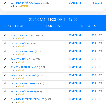
STARTLIST
RESULTS
32.- 4X100 M NŐI GYORSVÁLTÓ
(~11:16)
1-2. / 2
ELŐFUTAM
2024.04.11. SESSION 6 - 17:00
SCHEDULE
STARTLIST
RESULTS
STARTLIST
RESULTS
23.- 200 M FÉRFI GYORS
(~17:00)
1-2. / 2
DÖNTŐ
STARTLIST
RESULTS
24.- 200 M NŐI GYORS
(~17:10)
1-2. / 2
DÖNTŐ
STARTLIST
RESULTS
25.- 200 M FÉRFI MELL
(~17:27)
1-2. / 2
DÖNTŐ
STARTLIST
RESULTS
26.- 200 M NŐI MELL
(~17:37)
1-2. / 2
DÖNTŐ
STARTLIST
RESULTS
27.- 50 M FÉRFI PILLANGÓ
(~17:54)
1-2. / 2
DÖNTŐ
STARTLIST
RESULTS
28.- 50 M NŐI PILLANGÓ
(~17:58)
1-2. / 2
DÖNTŐ
STARTLIST
RESULTS
29.- 400 M FÉRFI VEGYES
(~18:11)
1-1. / 1
DÖNTŐ
STARTLIST
RESULTS
30.- 400 M NŐI VEGYES
(~18:18)
1-1. / 1
DÖNTŐ
STARTLIST
RESULTS
31.- 4X100 M FÉRFI GYORSVÁLTÓ
(~18:32)
1-1. / 1
DÖNTŐ