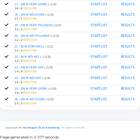
STARTLIST
RESULTS
17.- 100 M FÉRFI GYORS
(~11:41)
1-6. / 6
IDŐFUTAM
STARTLIST
RESULTS
18.- 100 M NŐI GYORS
(~11:53)
1-7. / 7
IDŐFUTAM
STARTLIST
RESULTS
19.- 200 M FÉRFI PILLANGÓ
(~12:07)
1-2. / 2
IDŐFUTAM
STARTLIST
RESULTS
20.- 200 M NŐI PILLANGÓ
(~12:14)
1-2. / 2
IDŐFUTAM
STARTLIST
RESULTS
21.- 50 M FÉRFI MELL
(~12:21)
1-3. / 3
IDŐFUTAM
STARTLIST
RESULTS
22.- 50 M NŐI MELL
(~12:26)
1-3. / 3
IDŐFUTAM
STARTLIST
RESULTS
23.- 100 M FÉRFI HÁT
(~12:30)
1-4. / 4
IDŐFUTAM
STARTLIST
RESULTS
24.- 100 M NŐI HÁT
(~12:39)
1-5. / 5
IDŐFUTAM
STARTLIST
RESULTS
25.- 200 M FÉRFI GYORS
(~12:50)
1-4. / 4
IDŐFUTAM
STARTLIST
RESULTS
26.- 200 M NŐI GYORS
(~13:03)
1-3. / 3
IDŐFUTAM
Copyright © 2022
Magyar Úszó Szövetség
.
All rights reserved.
Page generated in 0.277 seconds.