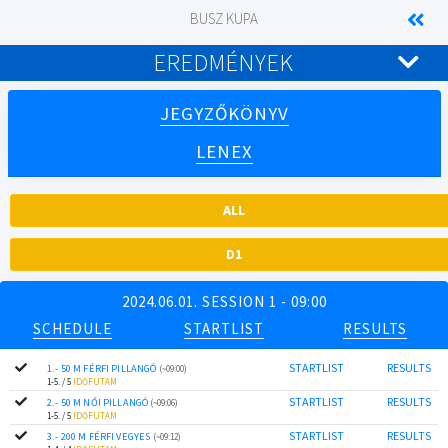
BUSZ KUPA
EREDMÉNYEK
JEGYZŐKÖNYV
LENEX
ALL
D1
2024.06.01. SESSION 1 - 09:00
SCHEDULE
STARTLIST
RESULTS
STARTLIST
RESULTS
1.- 50 M FÉRFI PILLANGÓ
(~09:00)
1-5. / 5
IDŐFUTAM
STARTLIST
RESULTS
2.- 50 M NŐI PILLANGÓ
(~09:06)
1-5. / 5
IDŐFUTAM
STARTLIST
RESULTS
3.- 200 M FÉRFI VEGYES
(~09:12)