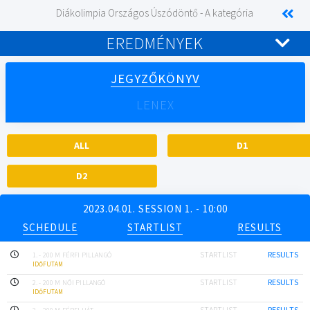
Diákolimpia Országos Úszódöntő - A kategória
EREDMÉNYEK
JEGYZŐKÖNYV
LENEX
ALL
D1
D2
2023.04.01. SESSION 1. - 10:00
SCHEDULE
STARTLIST
RESULTS
STARTLIST
RESULTS
1. - 200 M FÉRFI PILLANGÓ
IDŐFUTAM
STARTLIST
RESULTS
2. - 200 M NŐI PILLANGÓ
IDŐFUTAM
STARTLIST
RESULTS