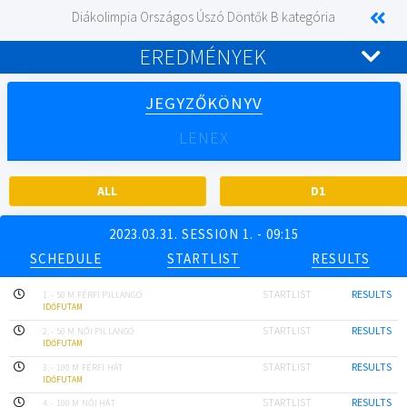
Diákolimpia Országos Úszó Döntők B kategória
EREDMÉNYEK
JEGYZŐKÖNYV
LENEX
ALL
D1
2023.03.31. SESSION 1. - 09:15
SCHEDULE
STARTLIST
RESULTS
STARTLIST
RESULTS
1. - 50 M FÉRFI PILLANGÓ
IDŐFUTAM
STARTLIST
RESULTS
2. - 50 M NŐI PILLANGÓ
IDŐFUTAM
STARTLIST
RESULTS
3. - 100 M FÉRFI HÁT
IDŐFUTAM
STARTLIST
RESULTS
4. - 100 M NŐI HÁT