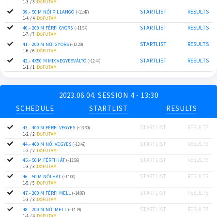
1-3. / 3
IDŐFUTAM
STARTLIST
RESULTS
39.- 50 M NŐI PILLANGÓ
(~11:47)
1-4. / 4
IDŐFUTAM
STARTLIST
RESULTS
40.- 200 M FÉRFI GYORS
(~11:54)
1-7. / 7
IDŐFUTAM
STARTLIST
RESULTS
41.- 200 M NŐI GYORS
(~12:20)
1-6. / 6
IDŐFUTAM
STARTLIST
RESULTS
42.- 4X50 M MIX VEGYESVÁLTÓ
(~12:44)
1-1. / 1
IDŐFUTAM
2023.06.04. SESSION 4 - 13:30
SCHEDULE
STARTLIST
RESULTS
STARTLIST
RESULTS
43.- 400 M FÉRFI VEGYES
(~13:30)
1-2. / 2
IDŐFUTAM
STARTLIST
RESULTS
44.- 400 M NŐI VEGYES
(~13:42)
1-2. / 2
IDŐFUTAM
STARTLIST
RESULTS
45.- 50 M FÉRFI HÁT
(~13:56)
1-3. / 3
IDŐFUTAM
STARTLIST
RESULTS
46.- 50 M NŐI HÁT
(~14:00)
1-5. / 5
IDŐFUTAM
STARTLIST
RESULTS
47.- 200 M FÉRFI MELL
(~14:07)
1-3. / 3
IDŐFUTAM
STARTLIST
RESULTS
48.- 200 M NŐI MELL
(~14:19)
1-4. / 4
IDŐFUTAM