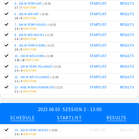
STARTLIST
RESULTS
5.- 100 M FÉRFI HÁT
(~10:19)
1-7. / 7
IDŐFUTAM
STARTLIST
RESULTS
6.- 100 M NŐI HÁT
(~10:36)
1-8. / 8
IDŐFUTAM
STARTLIST
RESULTS
7.- 200 M FÉRFI VEGYES
(~10:55)
1-4. / 4
IDŐFUTAM
STARTLIST
RESULTS
8.- 200 M NŐI VEGYES
(~11:10)
1-4. / 4
IDŐFUTAM
STARTLIST
RESULTS
9.- 100 M FÉRFI GYORS
(~11:27)
1-9. / 9
IDŐFUTAM
STARTLIST
RESULTS
10.- 100 M NŐI GYORS
(~11:48)
1-10. / 10
IDŐFUTAM
STARTLIST
RESULTS
11.- 100 M FÉRFI PILLANGÓ
(~12:10)
1-4. / 4
IDŐFUTAM
STARTLIST
RESULTS
12.- 100 M NŐI PILLANGÓ
(~12:19)
1-3. / 3
IDŐFUTAM
STARTLIST
RESULTS
13.- 4X50 M MIX GYORSVÁLTÓ
(~12:27)
1-1. / 1
IDŐFUTAM
2023.06.03. SESSION 2 - 13:00
SCHEDULE
STARTLIST
RESULTS
STARTLIST
RESULTS
14.- 200 M FÉRFI VEGYES
(~13:00)
1-4. / 4
IDŐFUTAM