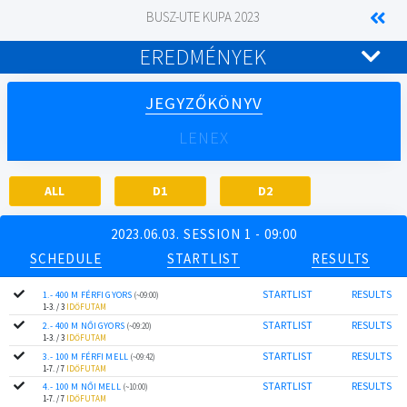
BUSZ-UTE KUPA 2023
EREDMÉNYEK
JEGYZŐKÖNYV
LENEX
ALL
D1
D2
2023.06.03. SESSION 1 - 09:00
SCHEDULE
STARTLIST
RESULTS
STARTLIST
RESULTS
1.- 400 M FÉRFI GYORS
(~09:00)
1-3. / 3
IDŐFUTAM
STARTLIST
RESULTS
2.- 400 M NŐI GYORS
(~09:20)
1-3. / 3
IDŐFUTAM
STARTLIST
RESULTS
3.- 100 M FÉRFI MELL
(~09:42)
1-7. / 7
IDŐFUTAM
STARTLIST
RESULTS
4.- 100 M NŐI MELL
(~10:00)
1-7. / 7
IDŐFUTAM