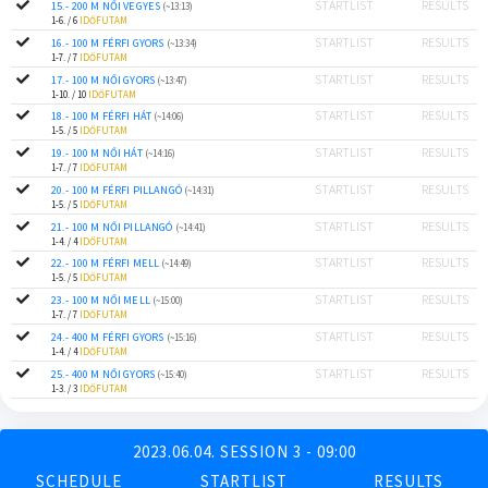
STARTLIST
RESULTS
15.- 200 M NŐI VEGYES
(~13:13)
1-6. / 6
IDŐFUTAM
STARTLIST
RESULTS
16.- 100 M FÉRFI GYORS
(~13:34)
1-7. / 7
IDŐFUTAM
STARTLIST
RESULTS
17.- 100 M NŐI GYORS
(~13:47)
1-10. / 10
IDŐFUTAM
STARTLIST
RESULTS
18.- 100 M FÉRFI HÁT
(~14:06)
1-5. / 5
IDŐFUTAM
STARTLIST
RESULTS
19.- 100 M NŐI HÁT
(~14:16)
1-7. / 7
IDŐFUTAM
STARTLIST
RESULTS
20.- 100 M FÉRFI PILLANGÓ
(~14:31)
1-5. / 5
IDŐFUTAM
STARTLIST
RESULTS
21.- 100 M NŐI PILLANGÓ
(~14:41)
1-4. / 4
IDŐFUTAM
STARTLIST
RESULTS
22.- 100 M FÉRFI MELL
(~14:49)
1-5. / 5
IDŐFUTAM
STARTLIST
RESULTS
23.- 100 M NŐI MELL
(~15:00)
1-7. / 7
IDŐFUTAM
STARTLIST
RESULTS
24.- 400 M FÉRFI GYORS
(~15:16)
1-4. / 4
IDŐFUTAM
STARTLIST
RESULTS
25.- 400 M NŐI GYORS
(~15:40)
1-3. / 3
IDŐFUTAM
2023.06.04. SESSION 3 - 09:00
SCHEDULE
STARTLIST
RESULTS