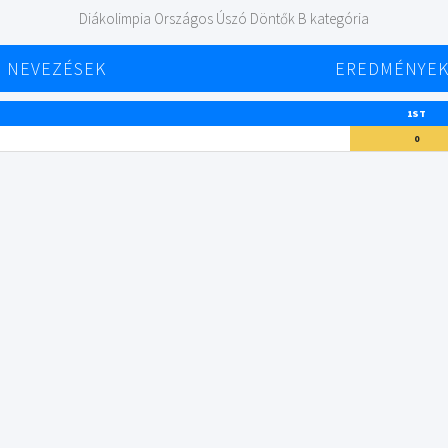
Diákolimpia Országos Úszó Döntők B kategória
NEVEZÉSEK
EREDMÉNYE
1ST
0