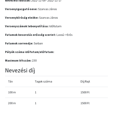
Nevezési időszak:
2022-11-09 - 2022-11-17
Versenyigazgató neve:
Szarvas János
Versenybíróság elnöke:
Szarvas János
Versenyszámok lebonyolítása:
Időfutam
Futamok besorolás erősség szerint:
Lassú->Erős
Futamok sorrendje:
Sorban
Pályák száma időfutam/előfutam:
Maximum létszám:
230
Nevezési díj
Táv
Tagok száma
Díj/Rajt
100 m
1
1500 Ft
200 m
1
1500 Ft