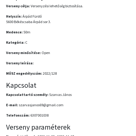
Verseny célja:
Versenyzési lehetőség biztosítása.
Helyszín:
Árpád Fürdő
5600 Békéscsaba Árpád sor 3.
Medence:
50m
Kategória:
C
Verseny minősítése:
Open
Verseny leírása:
MÚSZ engedélyszám:
2022/128
Kapcsolat
Kapcsolattartó személy:
Szarvas János
E-mail:
szarvasjanos69@gmail.com
Telefonszám:
6307001038
Verseny paraméterek