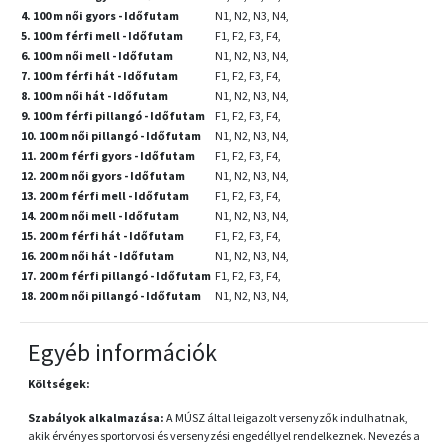
4. 100 m női gyors - Időfutam
N1, N2, N3, N4,
5. 100 m férfi mell - Időfutam
F1, F2, F3, F4,
6. 100 m női mell - Időfutam
N1, N2, N3, N4,
7. 100 m férfi hát - Időfutam
F1, F2, F3, F4,
8. 100 m női hát - Időfutam
N1, N2, N3, N4,
9. 100 m férfi pillangó - Időfutam
F1, F2, F3, F4,
10. 100 m női pillangó - Időfutam
N1, N2, N3, N4,
11. 200 m férfi gyors - Időfutam
F1, F2, F3, F4,
12. 200 m női gyors - Időfutam
N1, N2, N3, N4,
13. 200 m férfi mell - Időfutam
F1, F2, F3, F4,
14. 200 m női mell - Időfutam
N1, N2, N3, N4,
15. 200 m férfi hát - Időfutam
F1, F2, F3, F4,
16. 200 m női hát - Időfutam
N1, N2, N3, N4,
17. 200 m férfi pillangó - Időfutam
F1, F2, F3, F4,
18. 200 m női pillangó - Időfutam
N1, N2, N3, N4,
Egyéb információk
Költségek:
Szabályok alkalmazása:
A MÚSZ által leigazolt versenyzők indulhatnak,
akik érvényes sportorvosi és versenyzési engedéllyel rendelkeznek. Nevezés a