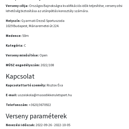
Verseny célja:
Országos Bajnokságra kvalifikációs idők teljesítése, versenyzési
lehetőség biztosítása az utánpótlás korosztály számára.
Helyszín:
Gyarmati Dezső Sportuszoda
1029 Budapest, Máriaremetei út 224.
Medence:
50m
Kategória:
C
Verseny minősítése:
Open
MÚSZ engedélyszám:
2022/108
Kapcsolat
Kapcsolattartó személy:
Risztov Éva
E-mail:
uszoiskola@masodikkeruletsport.hu
Telefonszám:
+3620/3670922
Verseny paraméterek
Nevezési időszak:
2022-09-26 - 2022-10-05