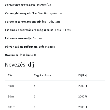
Versenyigazgató neve:
Risztov Éva
Versenybíróság elnöke:
Szentirmay Andrea
Versenyszámok lebonyolítása:
Időfutam
Futamok besorolás erősség szerint:
Lassú->Erős
Futamok sorrendje:
Sorban
Pályák száma időfutam/előfutam:
8
Maximum létszám:
400
Nevezési díj
Táv
Tagok száma
Díj/Rajt
50 m
4
2000 Ft
50 m
1
2000 Ft
100 m
1
2000 Ft