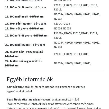
14. 50 m női mell - Időfutam
N2014, N2015,
F2008+, F2009, F2010, F2011, F2012,
15. 100 m férfi mell - Időfutam
F2013,
N2008+, N2009, N2010, N2011, N2012,
16. 100 m női mell - Időfutam
N2013,
17. 50 m férfi gyors - Időfutam
F2014, F2015,
18. 50 m női gyors - Időfutam
N2014, N2015,
F2008+, F2009, F2010, F2011, F2012,
19. 100 m férfi gyors - Időfutam
F2013,
N2008+, N2009, N2010, N2011, N2012,
20. 100 m női gyors - Időfutam
N2013,
21. 4x50 m férfi vegyesváltó -
F2008+, F2009, F2011, F2013,
Időfutam
22. 4x50 m női vegyesváltó -
N2008+, N2009, N2011, N2013,
Időfutam
Egyéb információk
Költségek:
A szállás, étkezés, utazás, stb. költsége a résztvevő
egyesületeket terheli.
Szabályok alkalmazása:
Nevezni, csak a ranglistán lévő
időeredményekkel lehet. Akinek az adott versenyszámban még nincs
időeredménye, az csak nevezési idő nélkül tud nevezni. A nevezések csak a