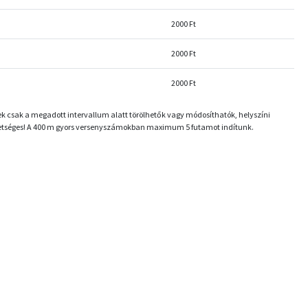
2000 Ft
2000 Ft
2000 Ft
k csak a megadott intervallum alatt törölhetők vagy módosíthatók, helyszíni
etséges! A 400 m gyors versenyszámokban maximum 5 futamot indítunk.