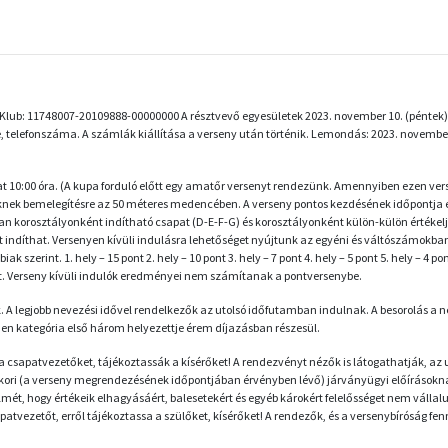
Úszó Klub: 11748007-20109888-00000000 A résztvevő egyesületek 2023. november 10. (pént
 telefonszáma. A számlák kiállítása a verseny után történik. Lemondás: 2023. november
 10:00 óra. (A kupa forduló előtt egy amatőr versenyt rendezünk. Amennyiben ezen versen
knek bemelegítésre az 50 méteres medencében. A verseny pontos kezdésének időpontja ettő
 korosztályonként indítható csapat (D-E-F-G) és korosztályonként külön-külön értékeljü
indíthat. Versenyen kívüli indulásra lehetőséget nyújtunk az egyéni és váltószámokban 
erint. 1. hely – 15 pont 2. hely – 10 pont 3. hely – 7 pont 4. hely – 5 pont 5. hely – 4 pont 
át. Verseny kívüli indulók eredményei nem számítanak a pontversenybe.
A legjobb nevezési idővel rendelkezők az utolsó időfutamban indulnak. A besorolás a n
 kategória első három helyezettje érem díjazásban részesül.
csapatvezetőket, tájékoztassák a kísérőket! A rendezvényt nézők is látogathatják, az 
enkori (a verseny megrendezésének időpontjában érvényben lévő) járványügyi előírások
lmét, hogy értékeik elhagyásáért, balesetekért és egyéb károkért felelősséget nem vállal
zetőt, erről tájékoztassa a szülőket, kísérőket! A rendezők, és a versenybíróság fennt