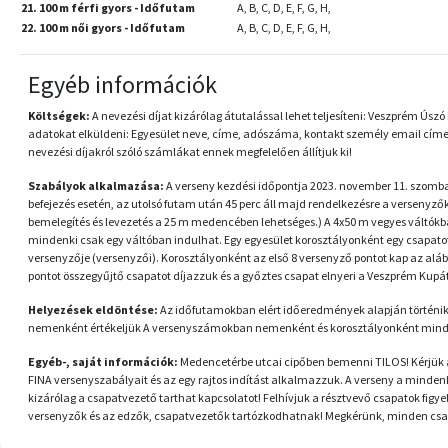
21. 100 m férfi gyors - Időfutam
A, B, C, D, E, F, G, H,
22. 100 m női gyors - Időfutam
A, B, C, D, E, F, G, H,
Egyéb információk
Költségek:
A nevezési díjat kizárólag átutalással lehet teljesíteni: Veszprém 
adatokat elküldeni: Egyesület neve, címe, adószáma, kontakt személy email címe,
nevezési díjakról szóló számlákat ennek megfelelően állítjuk ki!
Szabályok alkalmazása:
A verseny kezdési időpontja 2023. november 11. szombat
befejezés esetén, az utolsó futam után 45 perc áll majd rendelkezésre a versenyző
bemelegítés és levezetés a 25 m medencében lehetséges.) A 4x50 m vegyes váltókban
mindenki csak egy váltóban indulhat. Egy egyesület korosztályonként egy csapatot 
versenyzője (versenyzői). Korosztályonként az első 8 versenyző pontot kap az alábbiak sz
pontot összegyűjtő csapatot díjazzuk és a győztes csapat elnyeri a Veszprém Kup
Helyezések eldöntése:
Az időfutamokban elért időeredmények alapján történik. 
nemenként értékeljük A versenyszámokban nemenként és korosztályonként minden
Egyéb-, saját információk:
Medencetérbe utcai cipőben bemenni TILOS! Kérjük a 
FINA versenyszabályait és az egy rajtos indítást alkalmazzuk. A verseny a mind
kizárólag a csapatvezető tarthat kapcsolatot! Felhívjuk a résztvevő csapatok figye
versenyzők és az edzők, csapatvezetők tartózkodhatnak! Megkérünk, minden csapatve