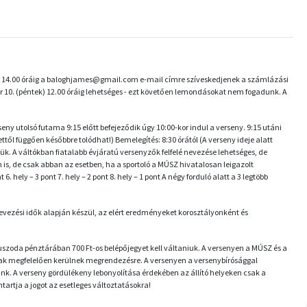
ek) 14.00 óráig a baloghjames@gmail.com e-mail címre szíveskedjenek a számlázási
 10. (péntek) 12.00 óráig lehetséges - ezt követően lemondásokat nem fogadunk. A
y utolsó futama 9:15 előtt befejeződik úgy 10:00-kor indul a verseny. 9:15 utáni
l függően későbbre tolódhat!) Bemelegítés: 8:30 órától (A verseny ideje alatt
k. A váltókban fiatalabb évjáratú versenyzők felfelé nevezése lehetséges, de
is, de csak abban az esetben, ha a sportoló a MÚSZ hivatalosan leigazolt
6. hely – 3 pont 7. hely – 2 pont 8. hely – 1 pont A négy forduló alatt a 3 legtöbb
evezési idők alapján készül, az elért eredményeket korosztályonként és
uszoda pénztárában 700 Ft-os belépőjegyet kell váltaniuk. A versenyen a MÚSZ és a
nak megfelelően kerülnek megrendezésre. A versenyen a versenybírósággal
unk. A verseny gördülékeny lebonyolítása érdekében az állító helyeken csak a
artja a jogot az esetleges változtatásokra!