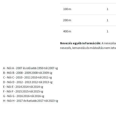
100 m
1
200 m
1
400 m
1
Nevezés egyéb információk:
A nevezése
nevezés, lemondás és módosítás nem leh
A - Női A - 2007 és idősebb 1950-tól 2007-ig
B - Mői B - 2008 - 2009 2008-tól 2009-ig
C - Női C - 2010 - 2011 2010-tól 2011-ig
D - Női D - 2012 - 2013 2012-tól 2013-ig
E - Női E - 2014 2014-tól 2014-ig
F - Női F - 2015 2015-tól 2015-ig
G - Női G - 2016 2016-tól 2016-ig
H - Női H - 2017 és fiatlabb 2017-tól 2023-ig