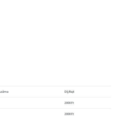
 száma
Díj/Rajt
2000 Ft
2000 Ft