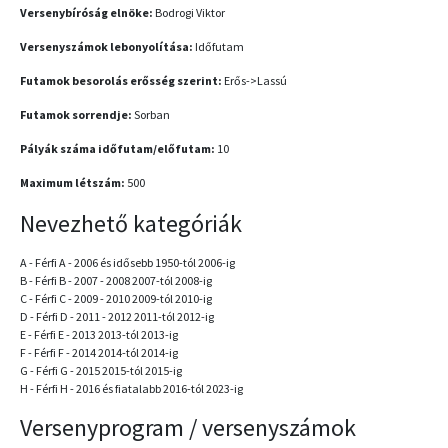
Versenybíróság elnöke:
Bodrogi Viktor
Versenyszámok lebonyolítása:
Időfutam
Futamok besorolás erősség szerint:
Erős->Lassú
Futamok sorrendje:
Sorban
Pályák száma időfutam/előfutam:
10
Maximum létszám:
500
Nevezhető kategóriák
A - Férfi A - 2006 és idősebb 1950-tól 2006-ig
B - Férfi B - 2007 - 2008 2007-tól 2008-ig
C - Férfi C - 2009 - 2010 2009-tól 2010-ig
D - Férfi D - 2011 - 2012 2011-tól 2012-ig
E - Férfi E - 2013 2013-tól 2013-ig
F - Férfi F - 2014 2014-tól 2014-ig
G - Férfi G - 2015 2015-tól 2015-ig
H - Férfi H - 2016 és fiatalabb 2016-tól 2023-ig
Versenyprogram / versenyszámok