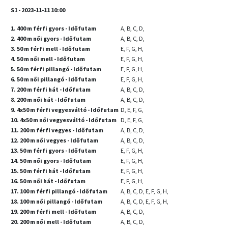
S1 - 2023-11-11 10:00
1. 400 m férfi gyors - Időfutam
A, B, C, D,
2. 400 m női gyors - Időfutam
A, B, C, D,
3. 50 m férfi mell - Időfutam
E, F, G, H,
4. 50 m női mell - Időfutam
E, F, G, H,
5. 50 m férfi pillangó - Időfutam
E, F, G, H,
6. 50 m női pillangó - Időfutam
E, F, G, H,
7. 200 m férfi hát - Időfutam
A, B, C, D,
8. 200 m női hát - Időfutam
A, B, C, D,
9. 4x50 m férfi vegyesváltó - Időfutam
D, E, F, G,
10. 4x50 m női vegyesváltó - Időfutam
D, E, F, G,
11. 200 m férfi vegyes - Időfutam
A, B, C, D,
12. 200 m női vegyes - Időfutam
A, B, C, D,
13. 50 m férfi gyors - Időfutam
E, F, G, H,
14. 50 m női gyors - Időfutam
E, F, G, H,
15. 50 m férfi hát - Időfutam
E, F, G, H,
16. 50 m női hát - Időfutam
E, F, G, H,
17. 100 m férfi pillangó - Időfutam
A, B, C, D, E, F, G, H,
18. 100 m női pillangó - Időfutam
A, B, C, D, E, F, G, H,
19. 200 m férfi mell - Időfutam
A, B, C, D,
20. 200 m női mell - Időfutam
A, B, C, D,