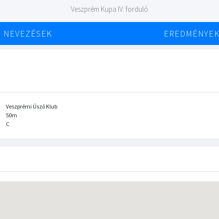
Veszprém Kupa IV: forduló
NEVEZÉSEK
EREDMÉNYE
Veszprémi Úszó Klub
50m
C