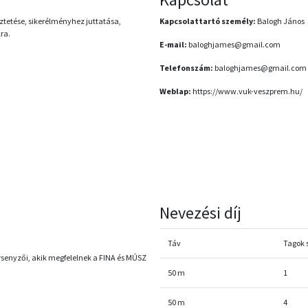
ztetése, sikerélményhez juttatása,
Kapcsolattartó személy:
Balogh János
ra.
E-mail:
baloghjames@gmail.com
Telefonszám:
baloghjames@gmail.com
Weblap:
https://www.vuk-veszprem.hu/
Nevezési díj
Táv
Tagok
rsenyzői, akik megfelelnek a FINA és MÚSZ
50 m
1
50 m
4