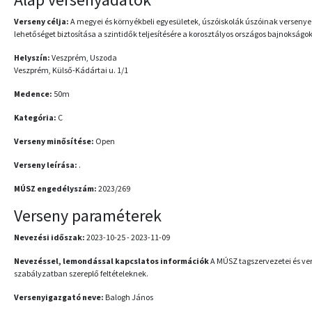
Verseny célja:
A megyei és környékbeli egyesületek, úszóiskolák úszóinak versenye
lehetőséget biztosítása a szintidők teljesítésére a korosztályos országos bajnokságok
Helyszín:
Veszprém, Uszoda
Veszprém, Külső-Kádártai u. 1/1
Medence:
50m
Kategória:
C
Verseny minősítése:
Open
Verseny leírása:
.
MÚSZ engedélyszám:
2023/269
Verseny paraméterek
Nevezési időszak:
2023-10-25 - 2023-11-09
Nevezéssel, lemondással kapcslatos információk
A MÚSZ tagszervezetei és ve
szabályzatban szereplő feltételeknek.
Versenyigazgató neve:
Balogh János