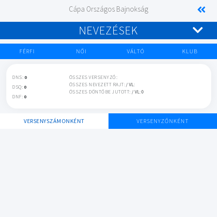
Cápa Országos Bajnokság
NEVEZÉSEK
FÉRFI
NŐI
VÁLTÓ
KLUB
DNS:
0
ÖSSZES VERSENYZŐ:
ÖSSZES NEVEZETT RAJT:
/ VL:
DSQ:
0
ÖSSZES DÖNTŐBE JUTOTT:
/ VL: 0
DNF:
0
VERSENYSZÁMONKÉNT
VERSENYZŐNKÉNT