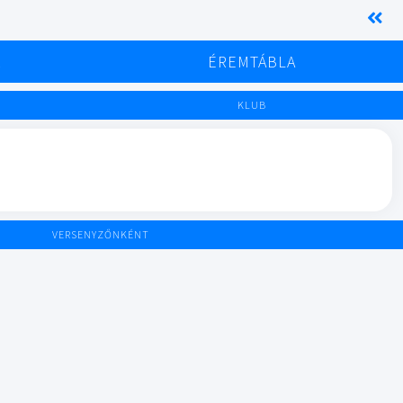
K
ÉREMTÁBLA
KLUB
VERSENYZŐNKÉNT