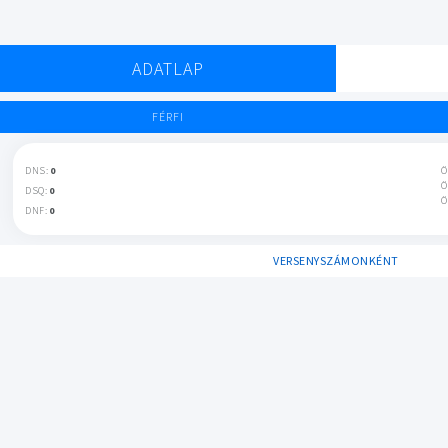
ADATLAP
FÉRFI
DNS:
0
Ö
Ö
DSQ:
0
Ö
DNF:
0
VERSENYSZÁMONKÉNT