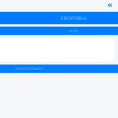
K
ÉREMTÁBLA
KLUB
VERSENYZŐNKÉNT