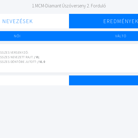
1.MCM-Diamant Úszóverseny 2. Forduló
NEVEZÉSEK
EREDMÉNYE
NŐI
VÁLTÓ
SSZES VERSENYZŐ:
SSZES NEVEZETT RAJT:
/ VL:
SSZES DÖNTŐBE JUTOTT:
/ VL: 0