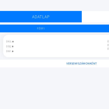
ADATLAP
FÉRFI
DNS:
0
Ö
Ö
DSQ:
0
Ö
DNF:
0
VERSENYSZÁMONKÉNT