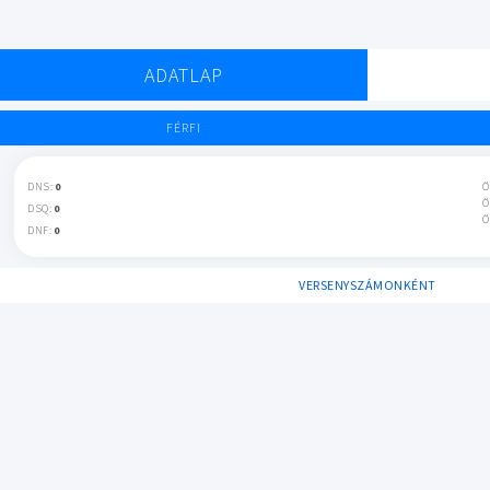
ADATLAP
FÉRFI
DNS:
0
Ö
Ö
DSQ:
0
Ö
DNF:
0
VERSENYSZÁMONKÉNT