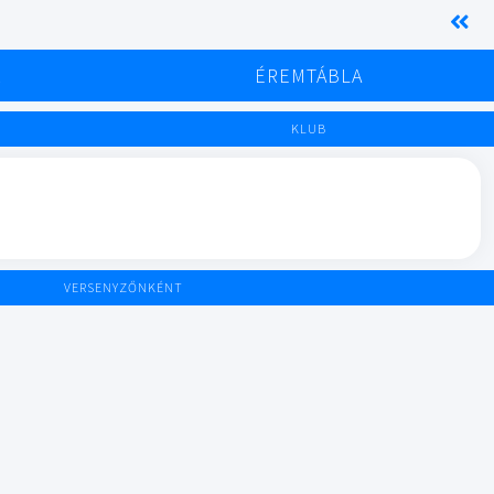
K
ÉREMTÁBLA
KLUB
VERSENYZŐNKÉNT