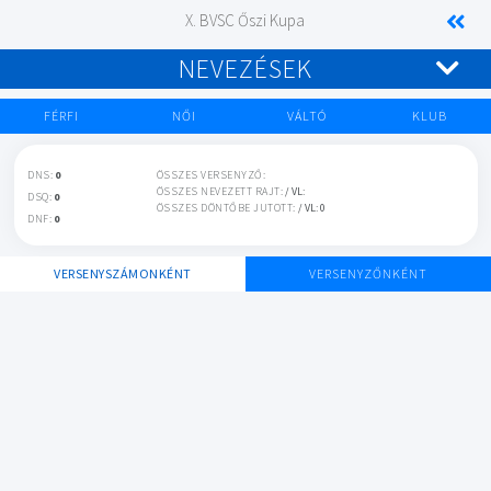
X. BVSC Őszi Kupa
NEVEZÉSEK
FÉRFI
NŐI
VÁLTÓ
KLUB
DNS:
0
ÖSSZES VERSENYZŐ:
ÖSSZES NEVEZETT RAJT:
/ VL:
DSQ:
0
ÖSSZES DÖNTŐBE JUTOTT:
/ VL: 0
DNF:
0
VERSENYSZÁMONKÉNT
VERSENYZŐNKÉNT