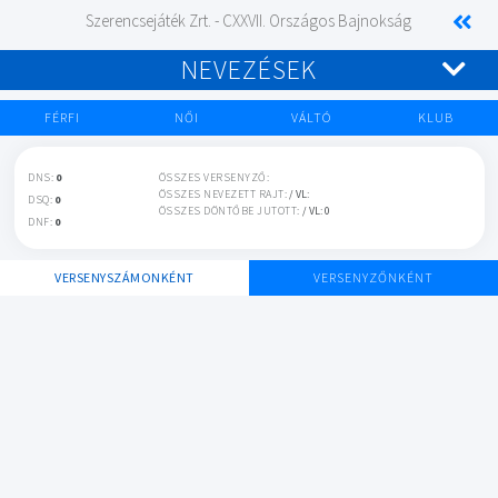
Szerencsejáték Zrt. - CXXVII. Országos Bajnokság
NEVEZÉSEK
FÉRFI
NŐI
VÁLTÓ
KLUB
DNS:
0
ÖSSZES VERSENYZŐ:
ÖSSZES NEVEZETT RAJT:
/ VL:
DSQ:
0
ÖSSZES DÖNTŐBE JUTOTT:
/ VL: 0
DNF:
0
VERSENYSZÁMONKÉNT
VERSENYZŐNKÉNT