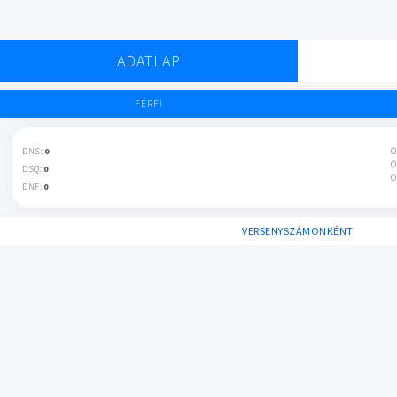
ADATLAP
FÉRFI
DNS:
0
Ö
Ö
DSQ:
0
Ö
DNF:
0
VERSENYSZÁMONKÉNT