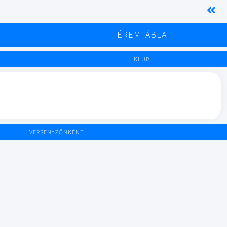
K
ÉREMTÁBLA
KLUB
VERSENYZŐNKÉNT